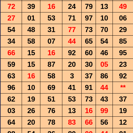
72
39
16
24
79
13
49
27
01
53
71
97
10
06
54
48
31
77
73
70
29
34
58
07
44
65
54
85
66
15
16
92
60
46
95
59
15
87
20
30
05
23
63
16
58
3
37
86
92
96
10
69
41
91
44
**
62
19
51
53
73
43
37
03
26
76
13
16
99
19
64
20
78
83
66
56
12