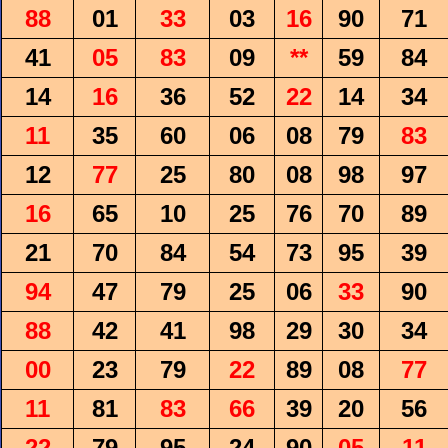
88
01
33
03
16
90
71
41
05
83
09
**
59
84
14
16
36
52
22
14
34
11
35
60
06
08
79
83
12
77
25
80
08
98
97
16
65
10
25
76
70
89
21
70
84
54
73
95
39
94
47
79
25
06
33
90
88
42
41
98
29
30
34
00
23
79
22
89
08
77
11
81
83
66
39
20
56
22
79
95
24
90
05
11