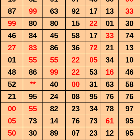
87
99
63
92
17
13
33
99
80
80
15
22
01
30
46
84
45
58
17
33
74
27
83
86
36
72
21
13
01
55
55
22
05
34
10
48
86
99
22
53
16
46
52
**
40
00
31
63
58
21
95
24
08
95
76
76
00
55
82
23
34
78
97
05
73
14
76
73
61
95
50
30
89
07
23
12
95