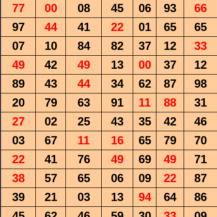
77
00
08
45
06
93
66
97
44
41
22
01
65
65
07
10
84
82
37
12
33
49
42
49
13
00
37
12
89
43
44
34
62
87
98
20
79
63
91
11
88
31
27
02
25
43
35
42
46
03
67
11
16
65
79
70
22
41
76
49
69
49
71
38
57
65
06
09
22
87
39
21
03
13
94
64
86
45
62
46
59
30
33
09