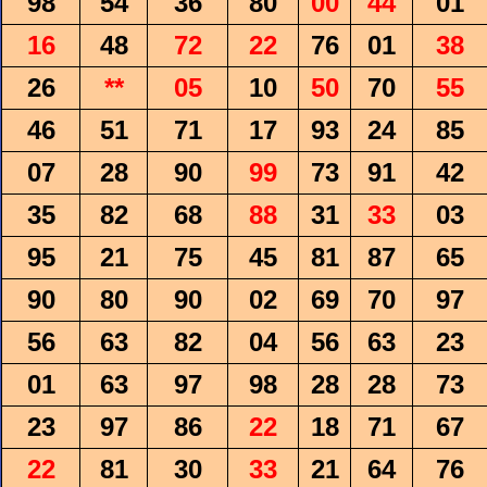
98
54
36
80
00
44
01
16
48
72
22
76
01
38
26
**
05
10
50
70
55
46
51
71
17
93
24
85
07
28
90
99
73
91
42
35
82
68
88
31
33
03
95
21
75
45
81
87
65
90
80
90
02
69
70
97
56
63
82
04
56
63
23
01
63
97
98
28
28
73
23
97
86
22
18
71
67
22
81
30
33
21
64
76