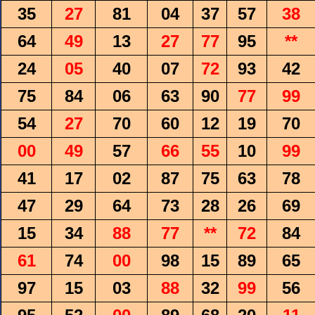
35
27
81
04
37
57
38
64
49
13
27
77
95
**
24
05
40
07
72
93
42
75
84
06
63
90
77
99
54
27
70
60
12
19
70
00
49
57
66
55
10
99
41
17
02
87
75
63
78
47
29
64
73
28
26
69
15
34
88
77
**
72
84
61
74
00
98
15
89
65
97
15
03
88
32
99
56