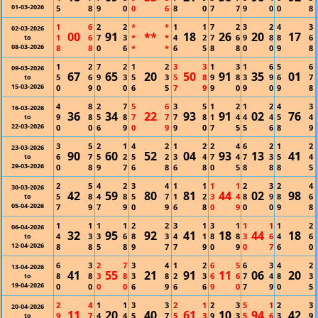
01-03-2026
5
8
9
0
0
6
8
0
7
7
9
0
0
8
1
6
2
2
*
*
1
1
7
2
3
2
4
3
02-03-2026
00
91
**
18
26
20
17
1
6
7
3
*
*
4
2
7
6
9
8
8
6
to
08-03-2026
8
8
0
6
*
*
6
5
8
8
0
0
9
8
1
2
7
2
1
2
3
3
1
3
1
6
5
6
09-03-2026
67
65
20
50
91
35
01
5
6
9
3
5
3
5
8
9
8
3
9
6
7
to
15-03-2026
0
9
0
0
6
5
7
9
9
0
9
0
9
8
4
8
2
7
5
6
3
5
1
2
1
2
4
3
16-03-2026
36
34
22
93
91
02
76
9
8
5
8
7
7
7
8
1
4
4
4
5
4
to
22-03-2026
0
0
6
9
0
9
9
0
7
5
5
6
8
9
3
5
2
1
4
2
1
2
2
4
6
2
1
2
23-03-2026
90
60
52
04
93
13
41
6
7
5
2
5
2
3
4
7
4
7
3
5
4
to
29-03-2026
0
8
9
7
6
8
6
8
0
5
8
8
8
5
2
5
4
2
3
4
1
1
1
1
2
3
2
4
30-03-2026
42
59
80
81
44
02
98
5
8
4
8
5
7
1
2
3
4
8
9
8
6
to
05-04-2026
7
9
7
9
0
9
6
8
0
9
0
0
9
8
1
1
1
1
2
2
3
1
3
1
1
1
1
2
06-04-2026
32
95
92
41
18
44
18
4
3
3
6
8
3
4
1
8
8
3
6
4
6
to
12-04-2026
8
8
5
8
9
7
7
9
0
9
0
7
6
0
6
3
2
7
3
4
1
2
6
5
6
3
4
2
13-04-2026
41
55
21
91
11
06
20
8
8
3
8
3
8
2
3
6
6
7
4
8
3
to
19-04-2026
0
0
0
0
6
9
6
6
9
0
7
9
0
5
2
4
1
1
3
3
2
1
2
3
5
1
2
3
20-04-2026
11
20
40
61
10
94
42
9
7
4
4
5
7
5
3
9
3
5
6
3
9
to