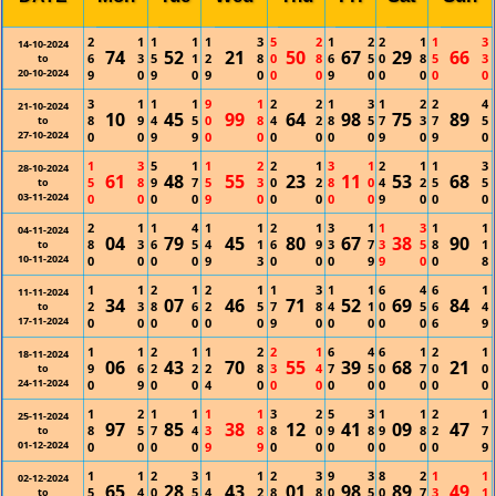
2
1
1
1
1
3
5
2
1
2
2
1
1
3
14-10-2024
74
52
21
50
67
29
66
6
3
5
1
2
8
0
8
6
5
0
8
5
3
to
20-10-2024
9
0
9
0
9
0
0
0
9
0
0
0
0
0
3
1
1
1
9
1
2
2
1
3
1
2
2
4
21-10-2024
10
45
99
64
98
75
89
8
9
4
5
0
8
4
2
8
5
7
3
7
5
to
27-10-2024
0
0
9
9
0
0
0
0
0
0
9
0
9
0
1
3
5
1
1
2
2
1
3
1
2
1
1
3
28-10-2024
61
48
55
23
11
53
68
5
8
9
7
5
3
0
2
8
0
4
2
5
5
to
03-11-2024
0
0
0
0
9
0
0
0
0
0
9
0
0
0
2
1
1
4
1
1
2
1
3
1
1
3
1
1
04-11-2024
04
79
45
80
67
38
90
8
3
6
5
4
1
6
9
3
7
3
5
8
1
to
10-11-2024
0
0
0
0
9
3
0
0
0
9
9
0
0
8
1
1
2
1
2
1
1
3
1
1
6
4
6
1
11-11-2024
34
07
46
71
52
69
84
2
3
8
6
2
5
7
8
4
1
0
5
6
4
to
17-11-2024
0
0
0
0
0
0
9
0
0
0
0
0
6
9
1
1
2
1
1
2
2
1
6
4
6
1
2
1
18-11-2024
06
43
70
55
39
68
21
9
6
2
2
2
8
3
4
7
5
0
7
0
0
to
24-11-2024
0
9
0
0
4
0
0
0
0
0
0
0
0
0
1
2
1
1
1
1
3
2
5
3
1
1
2
1
25-11-2024
97
85
38
12
41
09
47
8
5
7
4
3
8
8
0
9
8
9
8
2
7
to
01-12-2024
0
0
0
0
9
9
0
0
0
0
0
0
0
9
1
1
2
3
1
1
2
3
9
3
8
2
1
1
02-12-2024
65
28
43
01
98
89
49
5
4
0
5
4
2
8
8
0
5
0
7
3
1
to