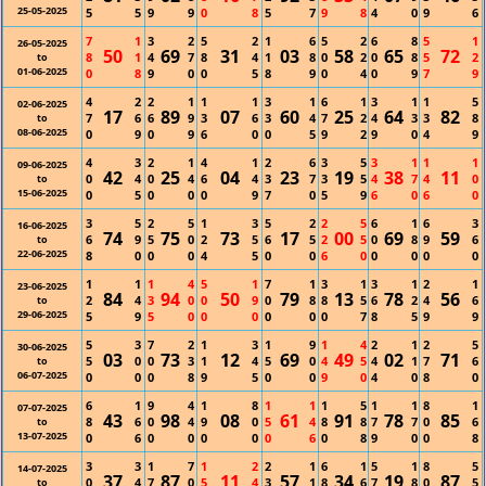
25-05-2025
5
5
9
9
0
8
5
7
9
8
4
0
9
6
7
1
3
2
5
2
1
6
5
2
6
8
5
1
26-05-2025
50
69
31
03
58
65
72
8
1
4
7
8
4
1
8
0
2
0
8
5
2
to
01-06-2025
0
8
9
0
0
5
8
9
0
4
0
9
7
9
4
2
2
1
1
1
3
1
6
1
3
1
1
5
02-06-2025
17
89
07
60
25
64
82
7
6
6
9
3
6
3
4
7
2
4
3
3
8
to
08-06-2025
0
9
0
9
6
0
0
5
9
2
9
0
4
9
4
3
2
1
4
1
2
6
3
5
3
1
1
1
09-06-2025
42
25
04
23
19
38
11
0
4
0
4
6
4
3
7
3
5
4
7
4
0
to
15-06-2025
0
5
0
0
0
9
7
0
5
9
6
0
6
0
3
5
2
5
1
3
5
2
2
5
6
1
6
3
16-06-2025
74
75
73
17
00
69
59
6
9
5
0
2
5
6
5
2
5
0
8
9
6
to
22-06-2025
8
0
0
0
4
5
0
0
6
0
0
0
0
0
1
1
1
4
5
1
7
1
3
1
3
1
2
1
23-06-2025
84
94
50
79
13
78
56
2
4
3
0
0
9
0
8
8
5
6
2
4
6
to
29-06-2025
5
9
5
0
0
0
0
0
0
7
8
5
9
9
5
3
7
2
1
3
1
9
1
4
2
1
2
5
30-06-2025
03
73
12
69
49
02
71
5
0
0
3
1
4
5
0
4
5
4
1
7
6
to
06-07-2025
0
0
0
8
9
5
0
0
9
0
4
0
8
0
6
1
9
4
1
8
1
1
1
5
1
1
8
1
07-07-2025
43
98
08
61
91
78
85
8
6
0
4
9
0
5
4
8
8
7
7
0
6
to
13-07-2025
0
6
0
0
0
0
0
6
0
8
9
0
0
8
3
3
1
7
1
2
2
1
6
1
5
1
8
5
14-07-2025
37
87
11
57
34
19
87
0
4
7
0
5
4
3
1
8
6
7
8
0
5
to