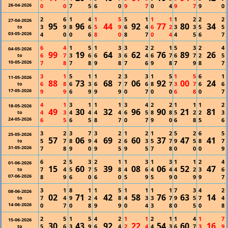
26-04-2026
0
0
7
5
6
0
9
7
0
4
9
7
9
0
2
6
1
4
1
5
5
1
1
1
1
2
2
2
27-04-2026
95
96
44
92
77
80
34
3
9
8
6
5
9
6
4
6
2
3
3
5
5
to
03-05-2026
4
0
0
6
8
0
8
7
0
4
4
5
6
7
6
4
1
5
1
3
3
2
2
1
5
3
2
4
04-05-2026
99
19
64
62
76
89
26
6
7
3
6
6
3
6
4
6
7
6
7
2
5
to
10-05-2026
7
8
7
8
9
8
7
6
9
8
7
9
8
7
3
1
5
1
1
2
3
3
1
5
1
5
6
1
11-05-2026
88
73
68
06
92
00
24
6
8
6
3
6
7
7
6
8
7
3
7
6
6
to
17-05-2026
9
9
6
9
9
9
0
7
0
0
6
8
0
7
4
1
3
1
1
1
3
4
2
2
1
1
1
2
18-05-2026
49
30
32
96
90
21
81
4
3
4
4
4
4
6
5
8
8
5
2
2
3
to
24-05-2026
6
5
6
5
8
7
0
7
9
0
6
8
5
6
3
2
3
7
3
2
1
2
1
2
5
2
6
5
25-05-2026
57
06
69
60
37
47
41
5
7
8
9
4
2
6
3
5
7
9
5
8
7
to
31-05-2026
7
8
9
0
9
5
9
5
7
8
0
0
0
9
6
2
5
3
2
1
1
3
1
3
1
1
2
4
01-06-2026
15
60
39
08
06
52
47
7
4
5
7
5
8
4
6
4
4
4
2
3
6
to
07-06-2026
8
9
6
0
6
0
5
9
5
9
0
9
9
7
3
1
8
1
1
5
1
1
1
1
7
3
4
2
08-06-2026
02
71
42
58
76
63
14
7
4
9
2
4
8
4
3
3
7
9
5
7
4
to
14-06-2026
0
7
0
8
9
9
0
4
3
8
0
5
0
8
2
5
1
5
4
2
1
1
2
1
1
4
1
7
15-06-2026
30
43
92
22
54
60
16
5
6
3
9
6
4
2
4
4
3
6
7
3
9
to