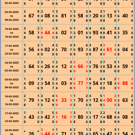
02-02-2025
9
9
0
0
0
4
5
9
9
0
0
0
8
3
2
8
2
1
3
1
2
2
6
3
1
6
1
4
03-02-2025
67
08
81
58
20
13
40
4
9
4
3
6
3
5
8
7
8
2
7
6
7
to
09-02-2025
0
0
4
4
9
7
8
8
9
9
8
0
7
9
3
2
5
4
5
5
1
6
4
4
6
3
3
1
10-02-2025
58
44
02
01
93
41
35
4
7
9
4
6
7
2
6
5
9
8
8
3
4
to
16-02-2025
8
9
0
6
9
0
7
9
0
0
0
0
7
0
1
2
1
4
2
3
5
6
3
4
3
1
4
2
17-02-2025
56
02
70
93
87
61
04
5
4
9
8
5
7
5
7
6
4
4
4
8
6
to
23-02-2025
9
0
0
0
0
0
9
0
9
9
9
6
8
6
1
2
3
1
2
3
2
1
2
3
7
5
1
1
24-02-2025
64
26
12
66
76
53
59
2
5
4
6
4
3
4
7
5
3
8
8
4
1
to
02-03-2025
3
7
5
9
5
6
0
8
0
0
0
0
0
7
1
1
3
2
2
4
1
3
6
6
4
2
1
2
03-03-2025
09
54
03
77
54
18
88
4
2
3
5
4
9
6
7
9
8
7
3
8
6
to
09-03-2025
5
6
9
7
4
0
0
7
0
0
0
3
9
0
2
1
2
4
6
1
1
2
4
5
1
2
1
2
10-03-2025
79
12
33
70
12
00
63
7
1
4
9
8
3
1
3
7
8
4
9
2
3
to
16-03-2025
8
7
5
9
9
9
5
5
0
9
5
9
3
8
1
1
7
5
6
1
3
1
1
2
2
1
4
5
17-03-2025
43
42
16
80
17
68
08
3
2
8
7
7
7
7
3
2
7
4
8
6
5
to
23-03-2025
0
0
9
0
8
8
8
6
8
8
0
9
0
8
2
4
1
6
2
1
3
3
1
3
1
7
24-03-2025
*
*
26
44
71
70
65
42
54
3
0
7
7
7
4
5
5
6
3
7
8
to