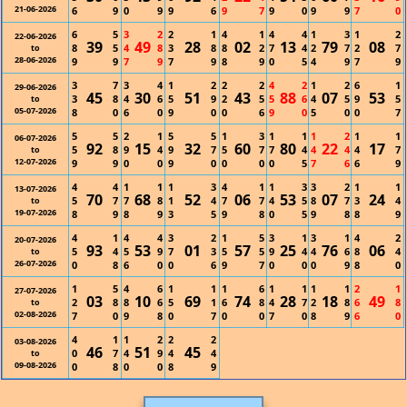
21-06-2026
6
9
0
9
9
6
9
7
9
0
9
9
7
0
6
5
3
2
2
1
4
1
4
4
1
3
1
2
22-06-2026
39
49
28
02
13
79
08
8
5
4
8
3
8
8
2
7
4
2
7
2
7
to
28-06-2026
9
9
7
9
7
9
8
9
0
5
4
9
7
9
3
7
3
4
1
2
2
2
4
2
1
2
6
1
29-06-2026
45
30
51
43
88
07
53
3
8
4
6
5
9
2
5
5
6
4
5
9
5
to
05-07-2026
8
0
6
0
9
0
0
6
9
0
5
0
0
7
5
5
2
1
5
5
1
3
1
1
1
2
1
1
06-07-2026
92
15
32
60
80
22
17
5
8
9
4
9
7
5
7
7
4
4
4
4
7
to
12-07-2026
9
9
0
0
9
0
0
0
0
5
7
6
6
9
4
4
1
1
1
3
4
1
1
3
3
2
1
1
13-07-2026
70
68
52
06
53
07
24
5
7
7
8
1
4
7
7
4
5
8
7
3
4
to
19-07-2026
8
9
8
9
3
5
9
8
0
5
9
8
8
9
4
1
4
4
3
2
1
5
3
1
3
1
4
2
20-07-2026
93
53
01
57
25
76
06
5
4
5
9
7
3
5
5
9
4
4
6
8
4
to
26-07-2026
0
8
6
0
0
6
9
7
0
0
0
9
8
0
1
5
4
6
1
1
1
6
1
1
1
1
2
1
27-07-2026
03
10
69
74
28
18
49
2
8
8
6
5
1
6
8
4
7
2
8
6
8
to
02-08-2026
7
0
9
8
0
7
0
0
7
0
8
9
6
0
4
1
1
2
2
2
03-08-2026
46
51
45
0
7
4
9
4
4
to
09-08-2026
0
8
0
0
8
9