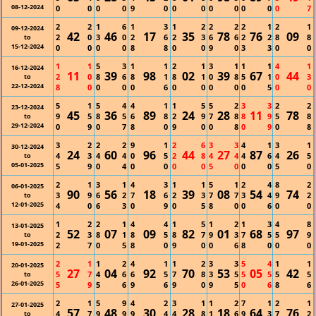
08-12-2024
0
0
0
0
9
0
0
0
0
0
0
0
0
7
2
2
1
6
1
3
1
2
2
2
2
1
2
1
09-12-2024
42
46
17
35
78
76
09
2
0
3
0
2
6
2
3
6
6
2
2
8
8
to
15-12-2024
0
0
0
0
8
8
0
0
9
0
3
3
0
0
1
1
5
3
1
1
2
1
3
1
1
1
4
1
16-12-2024
11
39
98
02
39
67
44
2
0
8
6
8
1
8
1
0
8
5
1
0
3
to
22-12-2024
8
0
0
0
0
6
0
0
0
0
0
5
0
0
5
1
5
4
4
1
1
5
5
2
3
3
2
2
23-12-2024
45
36
89
24
28
11
78
9
5
8
5
6
8
2
9
7
8
8
9
5
8
to
29-12-2024
0
9
0
7
8
0
9
0
0
8
0
9
0
8
3
2
2
2
9
1
2
6
3
3
4
1
3
1
30-12-2024
24
60
96
44
27
87
26
4
3
4
4
0
5
2
8
4
4
4
6
4
5
to
05-01-2025
5
9
0
4
0
0
0
0
5
0
0
0
5
0
2
1
3
1
4
3
1
1
5
1
2
4
8
2
06-01-2025
90
56
18
39
08
54
74
3
9
6
2
7
6
2
3
7
7
3
4
9
2
to
12-01-2025
4
0
6
3
0
9
0
5
8
0
0
6
0
0
1
2
2
1
4
4
1
5
1
2
1
3
4
8
13-01-2025
52
07
09
82
01
68
97
2
3
8
1
8
5
8
7
9
3
7
5
5
9
to
19-01-2025
2
7
0
5
8
0
9
0
0
6
8
0
0
0
2
1
1
2
4
1
1
2
3
3
5
4
1
1
20-01-2025
27
04
92
70
53
05
42
5
7
4
6
6
5
7
8
3
5
5
5
5
5
to
26-01-2025
5
9
5
6
9
6
9
0
9
5
0
6
8
6
2
1
5
9
4
2
3
1
1
2
7
1
2
1
27-01-2025
57
48
30
28
18
64
76
4
7
9
9
9
4
4
8
1
6
9
3
7
2
to