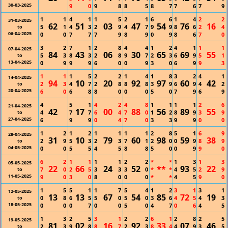
30-03-2025
9
0
9
8
8
5
8
7
7
6
7
9
1
1
4
1
1
5
2
1
6
6
1
4
2
2
31-03-2025
62
51
03
47
54
76
16
5
1
4
3
2
9
4
7
9
9
8
6
2
4
to
06-04-2025
0
0
7
7
7
9
8
9
0
9
8
6
7
0
3
2
7
1
2
8
4
4
1
2
4
1
1
1
07-04-2025
84
43
06
30
65
69
55
5
3
8
3
2
8
9
7
2
3
6
9
5
1
to
13-04-2025
0
9
9
9
6
0
0
9
3
0
6
9
9
3
1
1
1
5
2
2
1
4
1
8
3
2
4
1
14-04-2025
94
10
20
92
97
60
42
2
3
4
7
2
8
8
8
3
9
6
9
4
2
to
20-04-2025
6
0
6
8
8
0
0
0
5
0
7
9
6
9
4
5
1
4
2
4
8
1
1
1
1
2
6
21-04-2025
42
17
00
88
56
89
55
4
7
7
6
4
7
0
1
2
8
9
3
9
to
27-04-2025
6
9
9
0
4
7
0
3
3
9
9
0
0
1
2
1
2
1
1
1
1
2
8
5
1
6
9
28-04-2025
31
10
79
60
98
59
38
2
9
5
3
2
3
7
1
2
0
0
9
8
9
to
04-05-2025
0
0
5
5
4
5
8
8
5
0
0
9
9
0
6
2
1
1
1
1
2
2
*
*
1
3
1
3
05-05-2025
22
66
24
52
**
93
22
7
0
2
5
3
3
3
0
*
*
4
5
2
9
to
11-05-2025
9
0
3
0
8
0
0
0
*
*
4
5
9
0
1
5
5
1
1
7
5
4
1
2
3
1
3
1
12-05-2025
13
13
67
54
85
72
19
0
8
6
5
5
0
5
0
3
6
4
5
4
3
to
18-05-2025
0
0
0
7
0
0
5
0
4
7
0
6
4
5
1
3
2
5
3
1
2
2
6
1
2
8
2
5
19-05-2025
81
02
16
92
33
07
46
2
3
9
8
8
7
2
3
8
4
4
9
3
5
to