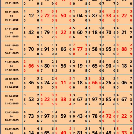
09-11-2025
0
9
6
9
0
4
0
8
9
0
7
7
0
0
4
5
1
3
1
4
1
5
4
5
6
3
3
3
10-11-2025
12
72
50
04
87
33
22
7
7
2
9
6
6
4
9
7
5
7
4
4
9
to
16-11-2025
0
0
4
0
8
0
5
0
7
7
0
6
5
0
1
2
1
1
3
4
5
4
1
5
8
1
4
6
17-11-2025
42
79
22
60
18
70
21
3
0
1
1
4
8
5
7
5
6
9
4
9
7
to
23-11-2025
0
0
5
7
5
0
6
9
5
7
0
5
9
8
1
1
1
1
1
6
7
1
7
1
2
2
3
2
24-11-2025
70
91
06
77
58
95
88
6
9
2
0
1
0
0
2
8
8
2
3
5
7
to
30-11-2025
0
0
6
0
8
0
0
4
0
9
5
0
0
9
2
1
5
2
1
1
2
1
3
5
4
4
2
2
01-12-2025
66
80
56
19
65
90
18
4
5
6
3
2
2
9
3
3
0
5
6
3
6
to
07-12-2025
0
0
7
5
2
3
0
5
0
0
0
0
6
0
3
3
2
2
6
3
1
3
2
2
2
3
4
7
08-12-2025
36
24
11
18
66
26
06
4
5
4
2
6
8
4
6
4
6
4
4
6
9
to
14-12-2025
6
8
6
0
9
0
6
9
0
8
6
9
0
0
3
2
1
3
3
1
3
1
5
2
1
3
4
1
15-12-2025
53
22
38
67
97
85
67
6
2
2
4
5
3
6
8
7
7
3
6
6
3
to
21-12-2025
6
9
9
5
5
4
7
8
7
8
4
6
6
3
4
2
5
1
4
3
4
3
3
8
4
2
5
2
22-12-2025
73
97
59
43
78
72
22
6
5
7
3
5
8
0
4
7
0
4
0
7
5
to
28-12-2025
7
6
7
3
6
8
0
6
7
0
9
0
0
5
3
4
6
6
4
2
1
2
1
7
1
1
5
6
29-12-2025
14
65
49
81
54
48
33
4
0
0
9
5
7
2
9
2
8
1
7
8
8
to