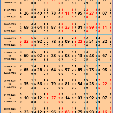
20-07-2025
0
0
0
0
5
5
0
5
9
7
9
0
0
7
3
8
6
2
2
2
1
3
4
2
2
1
5
2
21-07-2025
26
40
78
11
95
27
07
9
8
8
4
5
6
4
3
5
4
0
8
5
2
to
27-07-2025
0
0
0
4
0
0
6
5
0
9
0
8
0
3
1
2
2
1
1
3
5
3
6
2
1
3
1
5
28-07-2025
69
64
87
33
01
99
11
2
2
4
3
2
4
9
5
7
4
8
6
0
8
to
03-08-2025
3
5
0
0
5
0
9
5
7
5
0
0
0
8
4
6
5
2
7
3
1
2
1
4
2
1
3
6
04-08-2025
33
92
78
09
22
51
32
9
8
6
0
0
5
3
3
3
8
3
2
0
6
to
10-08-2025
0
9
8
0
0
0
6
4
8
0
0
8
0
0
3
3
5
1
7
8
1
1
4
5
4
5
1
1
11-08-2025
60
02
28
08
13
43
67
4
8
5
3
7
0
2
3
7
8
5
8
5
2
to
17-08-2025
9
9
0
8
8
0
7
4
0
0
5
0
0
4
7
1
4
1
2
5
3
1
1
2
1
6
2
1
18-08-2025
65
26
64
97
69
73
08
9
4
8
5
7
9
6
2
5
3
1
8
8
8
to
24-08-2025
0
0
0
0
7
0
0
4
0
4
5
9
0
9
1
1
1
1
7
1
1
2
2
1
5
1
2
1
25-08-2025
35
56
79
81
54
28
22
3
1
6
6
0
8
8
9
3
5
8
3
5
5
to
31-08-2025
9
3
8
9
0
0
9
0
0
8
9
4
5
6
3
1
5
1
1
8
3
4
4
6
2
6
1
8
01-09-2025
10
12
27
14
03
92
07
9
1
8
3
1
9
8
0
6
8
3
7
9
9
to
07-09-2025
9
8
8
8
0
0
0
0
0
9
4
9
0
0
1
1
2
1
9
1
8
1
1
1
1
3
1
2
08-09-2025
23
12
96
88
75
93
16
5
3
4
1
0
5
0
2
1
2
9
4
4
4
to