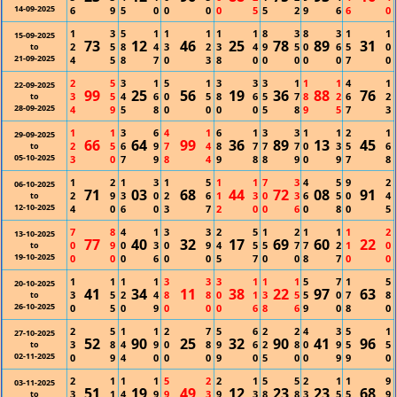
14-09-2025
6
9
5
0
0
0
0
5
5
2
9
6
6
0
1
3
5
1
1
1
1
1
8
3
8
3
1
1
15-09-2025
73
12
46
25
78
89
31
2
5
8
4
3
2
3
4
9
5
0
6
5
0
to
21-09-2025
4
5
8
7
0
3
8
0
0
0
0
0
7
0
2
5
3
1
5
1
3
3
3
1
1
1
4
1
22-09-2025
99
25
56
19
36
88
76
3
5
4
6
0
5
8
6
5
7
8
2
6
2
to
28-09-2025
4
9
5
8
0
0
0
0
5
8
9
5
7
3
1
1
3
6
4
1
6
1
3
3
1
1
2
1
29-09-2025
66
64
99
36
89
13
45
2
5
6
9
7
4
8
7
7
7
0
3
5
6
to
05-10-2025
3
0
7
9
8
4
9
8
8
9
0
9
7
8
1
2
1
3
1
5
1
1
7
3
4
5
9
2
06-10-2025
71
03
68
44
72
08
91
2
9
3
0
2
6
1
3
0
3
6
5
0
4
to
12-10-2025
4
0
6
0
3
7
2
0
0
6
0
8
0
5
7
8
4
1
3
3
2
5
1
2
1
1
1
2
13-10-2025
77
40
32
17
69
60
22
0
9
0
3
0
9
4
5
5
7
7
2
1
0
to
19-10-2025
0
0
0
6
0
0
5
7
0
0
8
7
0
0
1
1
1
1
3
3
3
1
1
1
5
7
1
5
20-10-2025
41
34
11
38
22
97
63
3
5
2
4
8
8
0
1
3
5
5
0
7
8
to
26-10-2025
0
5
0
9
0
0
0
6
8
6
9
0
8
0
2
5
1
1
2
7
5
6
2
2
4
3
5
1
27-10-2025
52
90
25
32
90
41
96
3
8
4
9
0
8
9
6
2
8
0
9
5
5
to
02-11-2025
0
9
4
0
0
0
9
0
5
0
0
9
9
0
2
1
1
1
5
2
2
1
5
5
2
1
1
9
03-11-2025
51
19
49
12
23
23
68
3
1
4
9
9
3
9
3
8
8
3
5
5
9
to