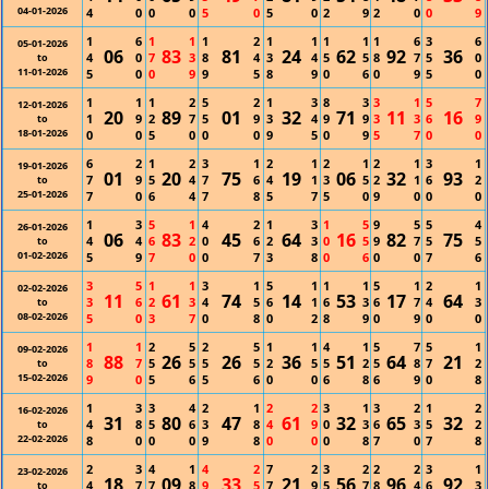
04-01-2026
4
0
0
0
5
0
5
0
2
9
2
0
0
9
1
6
1
1
1
2
1
1
1
1
1
6
3
6
05-01-2026
06
83
81
24
62
92
36
4
0
7
3
8
4
3
4
5
5
8
7
5
0
to
11-01-2026
5
0
0
9
9
5
8
9
0
6
0
9
5
0
1
1
1
2
5
2
1
3
8
3
3
1
5
7
12-01-2026
20
89
01
32
71
11
16
1
9
2
7
5
9
3
4
9
9
3
3
6
9
to
18-01-2026
0
0
5
0
0
0
9
5
0
9
5
7
0
0
6
2
1
2
3
1
2
1
2
1
2
1
3
1
19-01-2026
01
20
75
19
06
32
93
7
9
5
4
7
6
4
1
3
5
2
1
6
2
to
25-01-2026
7
0
6
4
7
8
5
7
5
0
9
0
0
0
1
3
5
1
4
2
1
3
1
5
9
5
5
4
26-01-2026
06
83
45
64
16
82
75
4
4
6
2
0
6
2
3
0
5
9
7
5
5
to
01-02-2026
5
9
7
0
0
7
3
8
0
6
0
0
7
6
3
5
1
1
3
1
5
1
1
1
5
1
2
1
02-02-2026
11
61
74
14
53
17
64
3
6
2
3
4
5
6
1
6
3
6
7
4
3
to
08-02-2026
5
0
3
7
0
8
0
2
8
9
0
9
0
0
1
1
2
5
2
5
1
1
4
1
5
7
5
1
09-02-2026
88
26
26
36
51
64
21
8
7
5
5
5
5
2
5
5
2
5
8
7
2
to
15-02-2026
9
0
5
6
5
6
0
0
6
8
6
9
0
8
1
3
3
4
2
1
2
2
3
1
3
2
1
2
16-02-2026
31
80
47
61
32
65
32
4
8
5
6
3
8
4
9
0
3
6
3
5
2
to
22-02-2026
8
0
0
0
9
8
0
0
0
8
7
0
7
8
2
3
4
1
4
2
7
2
3
2
2
2
3
1
23-02-2026
18
09
33
21
56
96
92
4
7
7
8
9
5
7
9
5
7
8
4
6
3
to